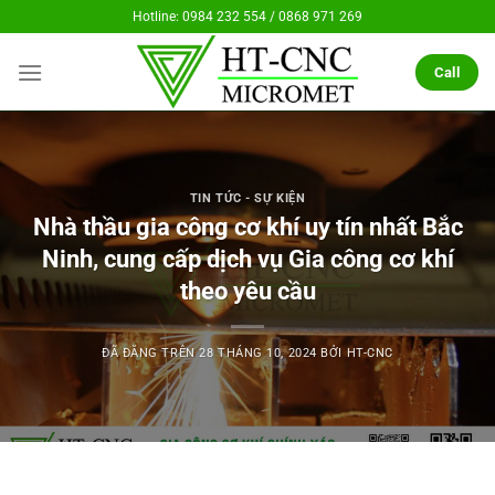
Chuyển
Hotline: 0984 232 554 / 0868 971 269
đến
nội
Call
dung
TIN TỨC - SỰ KIỆN
Nhà thầu gia công cơ khí uy tín nhất Bắc
Ninh, cung cấp dịch vụ Gia công cơ khí
theo yêu cầu
ĐÃ ĐĂNG TRÊN
28 THÁNG 10, 2024
BỞI
HT-CNC