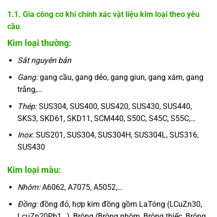
1.1. Gia công cơ khí chính xác vật liệu kim loại theo yêu
cầu
Kim loại thường:
Sắt nguyên bản
Gang:
gang cầu, gang dẻo, gang giun, gang xám, gang
trắng,…
Thép:
SUS304, SUS400, SUS420, SUS430, SUS440,
SKS3, SKD61, SKD11, SCM440, S50C, S45C, S55C,…
Inox
: SUS201, SUS304, SUS304H, SUS304L, SUS316,
SUS430
Kim loại màu:
Nhôm:
A6062, A7075, A5052,…
Đồng:
đồng đỏ, hợp kim đồng gồm LaTông (LCuZn30,
LcuZn20Pb1…), Brông (Brông nhôm, Brông thiếc, Brông