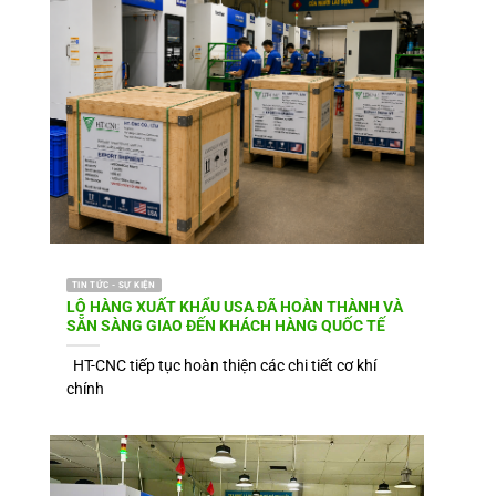
TIN TỨC - SỰ KIỆN
LÔ HÀNG XUẤT KHẨU USA ĐÃ HOÀN THÀNH VÀ
SẴN SÀNG GIAO ĐẾN KHÁCH HÀNG QUỐC TẾ
HT-CNC tiếp tục hoàn thiện các chi tiết cơ khí
chính