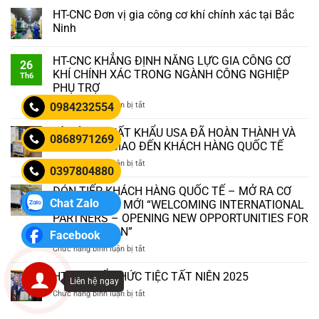
HT-CNC Đơn vị gia công cơ khí chính xác tại Bắc
Ninh
HT-CNC KHẲNG ĐỊNH NĂNG LỰC GIA CÔNG CƠ
26
KHÍ CHÍNH XÁC TRONG NGÀNH CÔNG NGHIỆP
Th6
PHỤ TRỢ
ở
Chức năng bình luận bị tắt
0984232554
HT-
CNC
LÔ HÀNG XUẤT KHẨU USA ĐÃ HOÀN THÀNH VÀ
0868971269
KHẲNG
SẴN SÀNG GIAO ĐẾN KHÁCH HÀNG QUỐC TẾ
ĐỊNH
ở
Chức năng bình luận bị tắt
NĂNG
0397804880
LÔ
LỰC
HÀNG
ĐÓN TIẾP KHÁCH HÀNG QUỐC TẾ – MỞ RA CƠ
GIA
XUẤT
CÔNG
Chat Zalo
HỘI HỢP TÁC MỚI “WELCOMING INTERNATIONAL
KHẨU
CƠ
PARTNERS – OPENING NEW OPPORTUNITIES FOR
USA
KHÍ
COOPERATION”
Facebook
ĐÃ
CHÍNH
HOÀN
ở
Chức năng bình luận bị tắt
XÁC
THÀNH
ĐÓN
TRONG
VÀ
TIẾP
NGÀNH
HT-CNC TỔ CHỨC TIỆC TẤT NIÊN 2025
Liên hệ ngay
SẴN
KHÁCH
CÔNG
ở
Chức năng bình luận bị tắt
SÀNG
HÀNG
NGHIỆP
HT-
GIAO
QUỐC
PHỤ
CNC