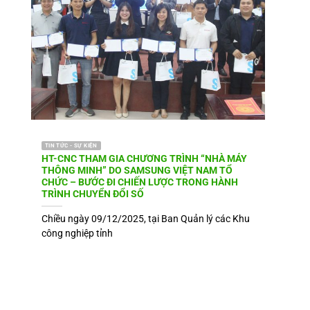
TIN TỨC - SỰ KIỆN
HT-CNC THAM GIA CHƯƠNG TRÌNH “NHÀ MÁY
THÔNG MINH” DO SAMSUNG VIỆT NAM TỔ
CHỨC – BƯỚC ĐI CHIẾN LƯỢC TRONG HÀNH
TRÌNH CHUYỂN ĐỔI SỐ
Chiều ngày 09/12/2025, tại Ban Quản lý các Khu
công nghiệp tỉnh