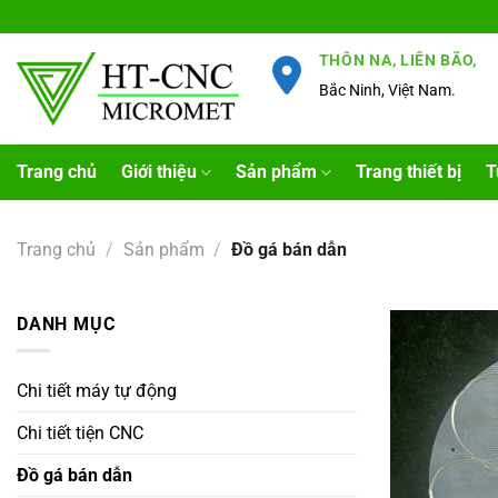
Chuyển
đến
THÔN NA, LIÊN BÃO,
nội
Bắc Ninh, Việt Nam.
dung
Trang chủ
Giới thiệu
Sản phẩm
Trang thiết bị
T
Trang chủ
/
Sản phẩm
/
Đồ gá bán dẫn
DANH MỤC
Chi tiết máy tự động
Chi tiết tiện CNC
Đồ gá bán dẫn