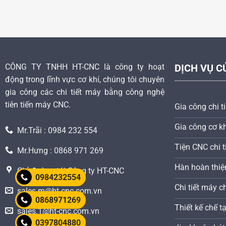
CÔNG TY TNHH HT-CNC là công ty hoạt
DỊCH VỤ C
động trong lĩnh vực cơ khí, chúng tôi chuyên
gia công các chi tiết máy bằng công nghệ
tiên tiến máy CNC.
Gia công chi t
Gia công cơ kh
Mr.Trãi : 0984 232 554
Tiện CNC chi ti
Mr.Hưng : 0868 971 269
Hàn hoàn thiệ
Chỉ đường tới Công ty HT-CNC
0984232554
Chi tiết máy c
sales.m@ht-cnc.com.vn
0868971269
Thiết kế chế 
sales.1@ht-cnc.com.vn
0397804880