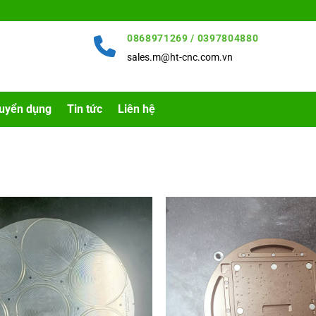
0868971269 / 0397804880
sales.m@ht-cnc.com.vn
uyển dụng
Tin tức
Liên hệ