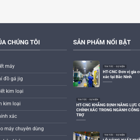
ỦA CHÚNG TÔI
SẢN PHẨM NỔI BẬT
iết máy
TIN TỨC - SỰ KIỆN
HT-CNC Đơn vị gia c
xác tại Bắc Ninh
í đồ gá jig
ết kim loại
TIN TỨC - SỰ KIỆN
n kim loại
HT-CNC KHẲNG ĐỊNH NĂNG LỰC G
CHÍNH XÁC TRONG NGÀNH CÔNG
TRỢ
hính xác
tạo máy chuyên dùng
TIN TỨC - SỰ KIỆN