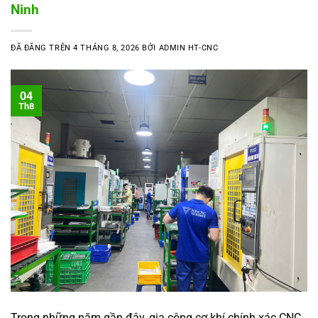
Ninh
ĐÃ ĐĂNG TRÊN
4 THÁNG 8, 2026
BỞI
ADMIN HT-CNC
04
Th8
Trong những năm gần đây, gia công cơ khí chính xác CNC