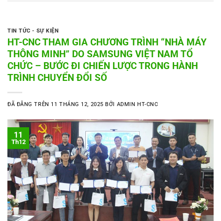
TIN TỨC - SỰ KIỆN
HT-CNC THAM GIA CHƯƠNG TRÌNH “NHÀ MÁY
THÔNG MINH” DO SAMSUNG VIỆT NAM TỔ
CHỨC – BƯỚC ĐI CHIẾN LƯỢC TRONG HÀNH
TRÌNH CHUYỂN ĐỔI SỐ
ĐÃ ĐĂNG TRÊN
11 THÁNG 12, 2025
BỞI
ADMIN HT-CNC
11
Th12