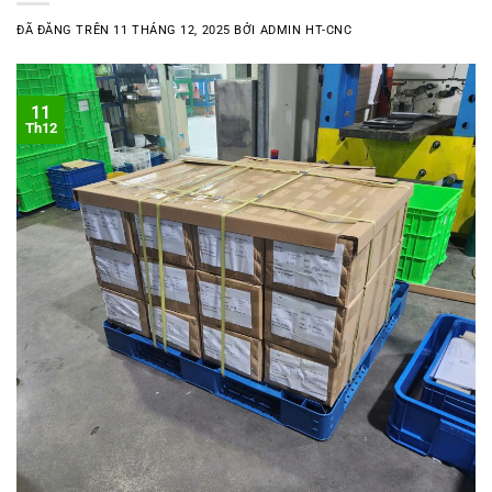
ĐÃ ĐĂNG TRÊN
11 THÁNG 12, 2025
BỞI
ADMIN HT-CNC
11
Th12