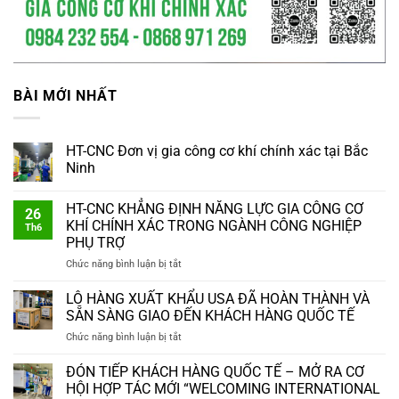
BÀI MỚI NHẤT
HT-CNC Đơn vị gia công cơ khí chính xác tại Bắc
Ninh
HT-CNC KHẲNG ĐỊNH NĂNG LỰC GIA CÔNG CƠ
26
KHÍ CHÍNH XÁC TRONG NGÀNH CÔNG NGHIỆP
Th6
PHỤ TRỢ
ở
Chức năng bình luận bị tắt
HT-
CNC
LÔ HÀNG XUẤT KHẨU USA ĐÃ HOÀN THÀNH VÀ
KHẲNG
SẴN SÀNG GIAO ĐẾN KHÁCH HÀNG QUỐC TẾ
ĐỊNH
ở
Chức năng bình luận bị tắt
NĂNG
LÔ
LỰC
HÀNG
ĐÓN TIẾP KHÁCH HÀNG QUỐC TẾ – MỞ RA CƠ
GIA
XUẤT
CÔNG
HỘI HỢP TÁC MỚI “WELCOMING INTERNATIONAL
KHẨU