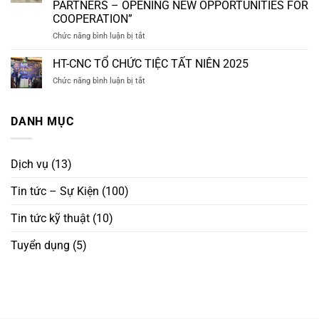
CƠ
PARTNERS – OPENING NEW OPPORTUNITIES FOR
USA
KHÍ
COOPERATION”
ĐÃ
CHÍNH
HOÀN
ở
Chức năng bình luận bị tắt
XÁC
THÀNH
ĐÓN
TRONG
VÀ
TIẾP
NGÀNH
HT-CNC TỔ CHỨC TIỆC TẤT NIÊN 2025
SẴN
KHÁCH
CÔNG
ở
Chức năng bình luận bị tắt
SÀNG
HÀNG
NGHIỆP
HT-
GIAO
QUỐC
PHỤ
CNC
ĐẾN
TẾ
TRỢ
TỔ
DANH MỤC
KHÁCH
–
CHỨC
HÀNG
MỞ
TIỆC
QUỐC
RA
TẤT
TẾ
CƠ
Dịch vụ
(13)
NIÊN
HỘI
2025
HỢP
Tin tức – Sự Kiện
(100)
TÁC
MỚI
Tin tức kỹ thuật
(10)
“WELCOMING
INTERNATIONAL
PARTNERS
Tuyển dụng
(5)
–
OPENING
NEW
OPPORTUNITIES
FOR
COOPERATION”