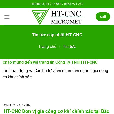
Chuyển
Hotline: 0984 232 554 / 0868 971 269
đến
nội
Call
dung
Tin tức cập nhật HT-CNC
Trang chủ
/
Tin tức
Chào mừng đến với trang tin Công Ty TNHH HT-CNC
Tin hoạt động và Các tin tức liên quan đến ngành gia công
cơ khí chính xác
TIN TỨC - SỰ KIỆN
HT-CNC Đơn vị gia công cơ khí chính xác tại Bắc