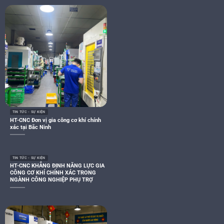
TIN TỨC - SỰ KIỆN
HT-CNC Đơn vị gia công cơ khí chính
xác tại Bắc Ninh
TIN TỨC - SỰ KIỆN
HT-CNC KHẲNG ĐỊNH NĂNG LỰC GIA
CÔNG CƠ KHÍ CHÍNH XÁC TRONG
NGÀNH CÔNG NGHIỆP PHỤ TRỢ