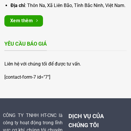
Địa chỉ
: Thôn Na, Xã Liên Bão, Tỉnh Bắc Ninh, Việt Nam.
Xem thêm
YÊU CẦU BÁO GIÁ
Liên hệ với chúng tối để được tư vấn.
[contact-form-7 id="7"]
CÔNG TY TNHH HT-CNC là
DỊCH VỤ CỦA
công ty hoạt động trong lĩnh
CHÚNG TÔI
vực cơ khí, chúng tôi chuyên