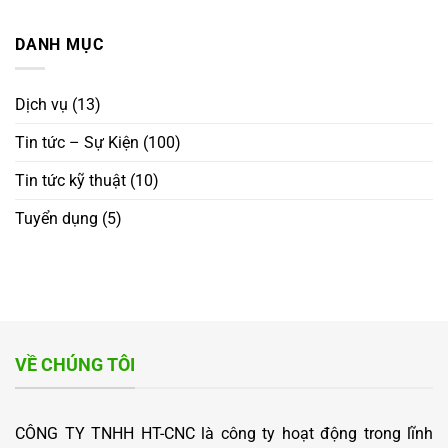
HT-
GIAO
QUỐC
PHỤ
CNC
ĐẾN
TẾ
TRỢ
TỔ
DANH MỤC
KHÁCH
–
CHỨC
HÀNG
MỞ
TIỆC
QUỐC
RA
TẤT
TẾ
CƠ
Dịch vụ
(13)
NIÊN
HỘI
2025
HỢP
Tin tức – Sự Kiện
(100)
TÁC
MỚI
Tin tức kỹ thuật
(10)
“WELCOMING
INTERNATIONAL
PARTNERS
Tuyển dụng
(5)
–
OPENING
NEW
OPPORTUNITIES
FOR
COOPERATION”
VỀ CHÚNG TÔI
CÔNG TY TNHH HT-CNC là công ty hoạt động trong lĩnh