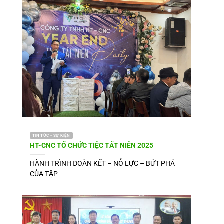
TIN TỨC - SỰ KIỆN
HT-CNC TỔ CHỨC TIỆC TẤT NIÊN 2025
HÀNH TRÌNH ĐOÀN KẾT – NỖ LỰC – BỨT PHÁ
CỦA TẬP