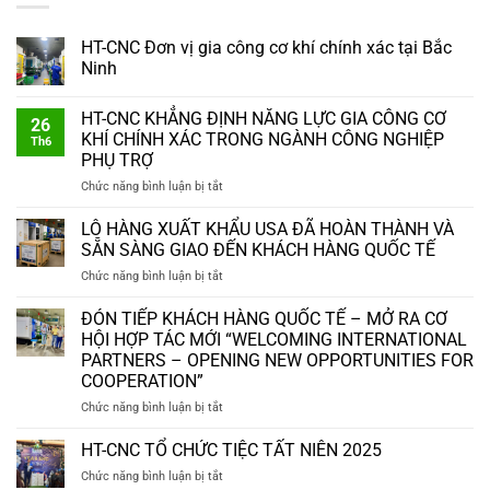
HT-CNC Đơn vị gia công cơ khí chính xác tại Bắc
Ninh
HT-CNC KHẲNG ĐỊNH NĂNG LỰC GIA CÔNG CƠ
26
KHÍ CHÍNH XÁC TRONG NGÀNH CÔNG NGHIỆP
Th6
PHỤ TRỢ
ở
Chức năng bình luận bị tắt
HT-
CNC
LÔ HÀNG XUẤT KHẨU USA ĐÃ HOÀN THÀNH VÀ
KHẲNG
SẴN SÀNG GIAO ĐẾN KHÁCH HÀNG QUỐC TẾ
ĐỊNH
ở
Chức năng bình luận bị tắt
NĂNG
LÔ
LỰC
HÀNG
ĐÓN TIẾP KHÁCH HÀNG QUỐC TẾ – MỞ RA CƠ
GIA
XUẤT
CÔNG
HỘI HỢP TÁC MỚI “WELCOMING INTERNATIONAL
KHẨU
CƠ
PARTNERS – OPENING NEW OPPORTUNITIES FOR
USA
KHÍ
COOPERATION”
ĐÃ
CHÍNH
HOÀN
ở
Chức năng bình luận bị tắt
XÁC
THÀNH
ĐÓN
TRONG
VÀ
TIẾP
NGÀNH
HT-CNC TỔ CHỨC TIỆC TẤT NIÊN 2025
SẴN
KHÁCH
CÔNG
ở
Chức năng bình luận bị tắt
SÀNG
HÀNG
NGHIỆP