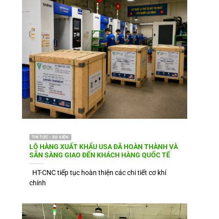
TIN TỨC - SỰ KIỆN
LÔ HÀNG XUẤT KHẨU USA ĐÃ HOÀN THÀNH VÀ
SẴN SÀNG GIAO ĐẾN KHÁCH HÀNG QUỐC TẾ
HT-CNC tiếp tục hoàn thiện các chi tiết cơ khí
chính