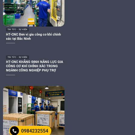
TIN TỨC - SỰ KIỆN
HT-CNC Đơn vị gia công cơ khí chính
xác tại Bắc Ninh
TIN TỨC - SỰ KIỆN
HT-CNC KHẲNG ĐỊNH NĂNG LỰC GIA
CÔNG CƠ KHÍ CHÍNH XÁC TRONG
NGÀNH CÔNG NGHIỆP PHỤ TRỢ
0984232554