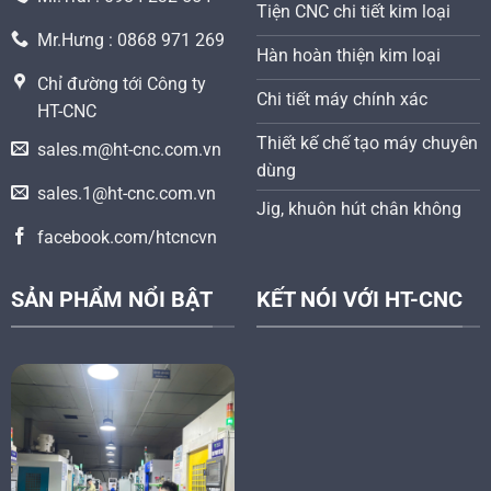
Tiện CNC chi tiết kim loại
Mr.Hưng : 0868 971 269
Hàn hoàn thiện kim loại
Chỉ đường tới Công ty
Chi tiết máy chính xác
HT-CNC
Thiết kế chế tạo máy chuyên
sales.m@ht-cnc.com.vn
dùng
sales.1@ht-cnc.com.vn
Jig, khuôn hút chân không
facebook.com/htcncvn
SẢN PHẨM NỔI BẬT
KẾT NÓI VỚI HT-CNC