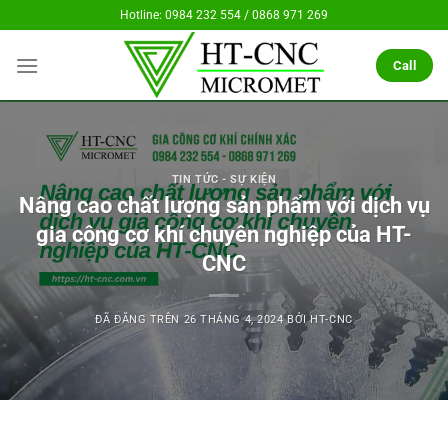
Chuyển
Hotline: 0984 232 554 / 0868 971 269
đến
nội
Call
dung
TIN TỨC - SỰ KIỆN
Nâng cao chất lượng sản phẩm với dịch vụ
gia công cơ khí chuyên nghiệp của HT-
CNC
ĐÃ ĐĂNG TRÊN
26 THÁNG 4, 2024
BỞI
HT-CNC