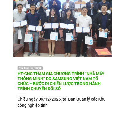
TIN TỨC - SỰ KIỆN
HT-CNC THAM GIA CHƯƠNG TRÌNH “NHÀ MÁY
THÔNG MINH” DO SAMSUNG VIỆT NAM TỔ
CHỨC – BƯỚC ĐI CHIẾN LƯỢC TRONG HÀNH
TRÌNH CHUYỂN ĐỔI SỐ
Chiều ngày 09/12/2025, tại Ban Quản lý các Khu
công nghiệp tỉnh