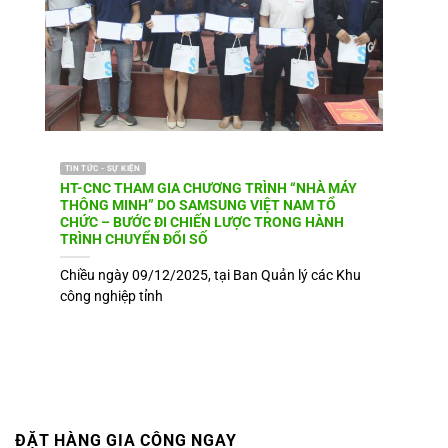
TIN TỨC - SỰ KIỆN
HT-CNC THAM GIA CHƯƠNG TRÌNH “NHÀ MÁY
THÔNG MINH” DO SAMSUNG VIỆT NAM TỔ
CHỨC – BƯỚC ĐI CHIẾN LƯỢC TRONG HÀNH
TRÌNH CHUYỂN ĐỔI SỐ
Chiều ngày 09/12/2025, tại Ban Quản lý các Khu
công nghiệp tỉnh
ĐẶT HÀNG GIA CÔNG NGAY