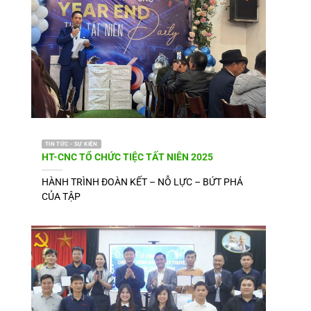
TIN TỨC - SỰ KIỆN
HT-CNC TỔ CHỨC TIỆC TẤT NIÊN 2025
HÀNH TRÌNH ĐOÀN KẾT – NỖ LỰC – BỨT PHÁ
CỦA TẬP