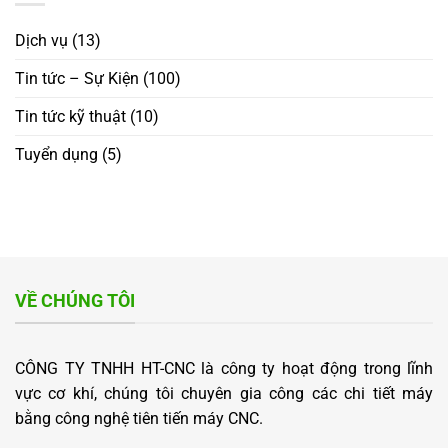
TIỆC
QUỐC
RA
TẤT
TẾ
CƠ
Dịch vụ
(13)
NIÊN
HỘI
2025
HỢP
Tin tức – Sự Kiện
(100)
TÁC
MỚI
Tin tức kỹ thuật
(10)
“WELCOMING
INTERNATIONAL
PARTNERS
Tuyển dụng
(5)
–
OPENING
NEW
OPPORTUNITIES
FOR
COOPERATION”
VỀ CHÚNG TÔI
CÔNG TY TNHH HT-CNC là công ty hoạt động trong lĩnh
vực cơ khí, chúng tôi chuyên gia công các chi tiết máy
bằng công nghệ tiên tiến máy CNC.