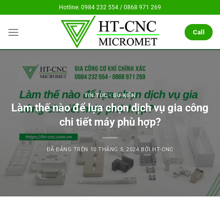
Chuyển
Hotline: 0984 232 554 / 0868 971 269
đến
nội
Call
dung
TIN TỨC - SỰ KIỆN
Làm thế nào để lựa chọn dịch vụ gia công
chi tiết máy phù hợp?
ĐÃ ĐĂNG TRÊN
10 THÁNG 5, 2024
BỞI
HT-CNC