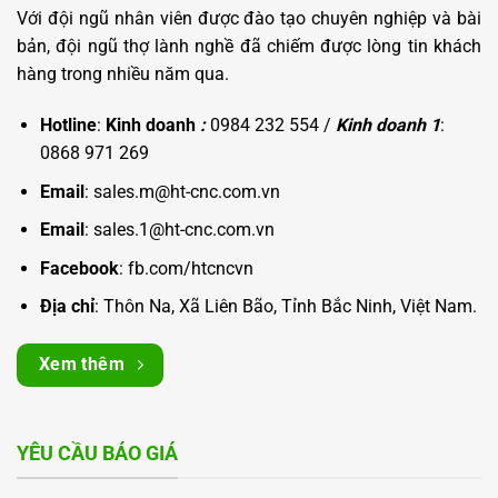
Với đội ngũ nhân viên được đào tạo chuyên nghiệp và bài
bản, đội ngũ thợ lành nghề đã chiếm được lòng tin khách
hàng trong nhiều năm qua.
Hotline
:
Kinh doanh
:
0984 232 554 /
Kinh doanh 1
:
0868 971 269
Email
: sales.m@ht-cnc.com.vn
Email
: sales.1@ht-cnc.com.vn
Facebook
:
fb.com/htcncvn
Địa chỉ
: Thôn Na, Xã Liên Bão, Tỉnh Bắc Ninh, Việt Nam.
Xem thêm
YÊU CẦU BÁO GIÁ