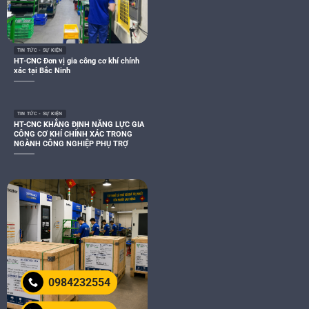
TIN TỨC - SỰ KIỆN
HT-CNC Đơn vị gia công cơ khí chính
xác tại Bắc Ninh
TIN TỨC - SỰ KIỆN
HT-CNC KHẲNG ĐỊNH NĂNG LỰC GIA
CÔNG CƠ KHÍ CHÍNH XÁC TRONG
NGÀNH CÔNG NGHIỆP PHỤ TRỢ
0984232554