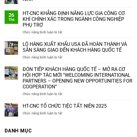
HT-CNC KHẲNG ĐỊNH NĂNG LỰC GIA CÔNG CƠ
26
KHÍ CHÍNH XÁC TRONG NGÀNH CÔNG NGHIỆP
Th6
PHỤ TRỢ
ở
Chức năng bình luận bị tắt
HT-
CNC
LÔ HÀNG XUẤT KHẨU USA ĐÃ HOÀN THÀNH VÀ
KHẲNG
SẴN SÀNG GIAO ĐẾN KHÁCH HÀNG QUỐC TẾ
ĐỊNH
ở
Chức năng bình luận bị tắt
NĂNG
LÔ
LỰC
HÀNG
ĐÓN TIẾP KHÁCH HÀNG QUỐC TẾ – MỞ RA CƠ
GIA
XUẤT
CÔNG
HỘI HỢP TÁC MỚI “WELCOMING INTERNATIONAL
KHẨU
CƠ
PARTNERS – OPENING NEW OPPORTUNITIES FOR
USA
KHÍ
COOPERATION”
ĐÃ
CHÍNH
HOÀN
ở
Chức năng bình luận bị tắt
XÁC
THÀNH
ĐÓN
TRONG
VÀ
TIẾP
NGÀNH
HT-CNC TỔ CHỨC TIỆC TẤT NIÊN 2025
SẴN
KHÁCH
CÔNG
ở
Chức năng bình luận bị tắt
SÀNG
HÀNG
NGHIỆP
HT-
GIAO
QUỐC
PHỤ
CNC
ĐẾN
TẾ
TRỢ
TỔ
DANH MỤC
KHÁCH
–
CHỨC
HÀNG
MỞ