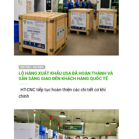
TIN TỨC - SỰ KIỆN
LÔ HÀNG XUẤT KHẨU USA ĐÃ HOÀN THÀNH VÀ
SẴN SÀNG GIAO ĐẾN KHÁCH HÀNG QUỐC TẾ
HT-CNC tiếp tục hoàn thiện các chi tiết cơ khí
chính