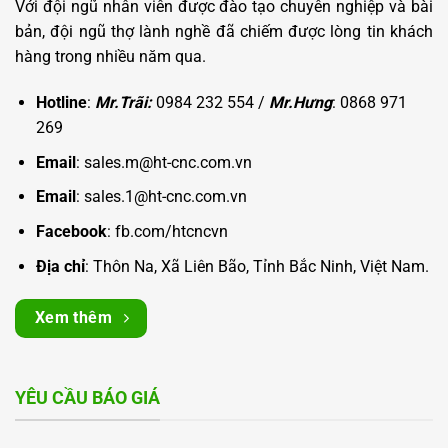
Với đội ngũ nhân viên được đào tạo chuyên nghiệp và bài
bản, đội ngũ thợ lành nghề đã chiếm được lòng tin khách
hàng trong nhiều năm qua.
Hotline
:
Mr.Trãi:
0984 232 554 /
Mr.Hưng
: 0868 971
269
Email
: sales.m@ht-cnc.com.vn
Email
: sales.1@ht-cnc.com.vn
Facebook
:
fb.com/htcncvn
Địa chỉ
: Thôn Na, Xã Liên Bão, Tỉnh Bắc Ninh, Việt Nam.
Xem thêm
YÊU CẦU BÁO GIÁ