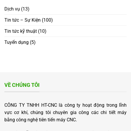
QUỐC
RA
TẤT
TẾ
CƠ
Dịch vụ
(13)
NIÊN
HỘI
2025
HỢP
Tin tức – Sự Kiện
(100)
TÁC
MỚI
Tin tức kỹ thuật
(10)
“WELCOMING
INTERNATIONAL
PARTNERS
Tuyển dụng
(5)
–
OPENING
NEW
OPPORTUNITIES
FOR
COOPERATION”
VỀ CHÚNG TÔI
CÔNG TY TNHH HT-CNC là công ty hoạt động trong lĩnh
vực cơ khí, chúng tôi chuyên gia công các chi tiết máy
bằng công nghệ tiên tiến máy CNC.