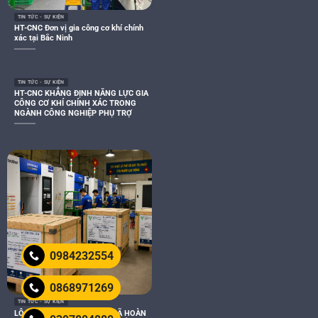
TIN TỨC - SỰ KIỆN
HT-CNC Đơn vị gia công cơ khí chính
xác tại Bắc Ninh
TIN TỨC - SỰ KIỆN
HT-CNC KHẲNG ĐỊNH NĂNG LỰC GIA
CÔNG CƠ KHÍ CHÍNH XÁC TRONG
NGÀNH CÔNG NGHIỆP PHỤ TRỢ
0984232554
0868971269
TIN TỨC - SỰ KIỆN
LÔ HÀNG XUẤT KHẨU USA ĐÃ HOÀN