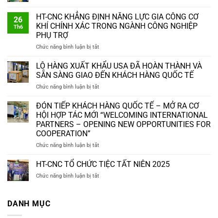
HT-CNC KHẲNG ĐỊNH NĂNG LỰC GIA CÔNG CƠ
26
KHÍ CHÍNH XÁC TRONG NGÀNH CÔNG NGHIỆP
Th6
PHỤ TRỢ
ở
Chức năng bình luận bị tắt
HT-
CNC
LÔ HÀNG XUẤT KHẨU USA ĐÃ HOÀN THÀNH VÀ
KHẲNG
SẴN SÀNG GIAO ĐẾN KHÁCH HÀNG QUỐC TẾ
ĐỊNH
ở
Chức năng bình luận bị tắt
NĂNG
LÔ
LỰC
HÀNG
ĐÓN TIẾP KHÁCH HÀNG QUỐC TẾ – MỞ RA CƠ
GIA
XUẤT
CÔNG
HỘI HỢP TÁC MỚI “WELCOMING INTERNATIONAL
KHẨU
CƠ
PARTNERS – OPENING NEW OPPORTUNITIES FOR
USA
KHÍ
COOPERATION”
ĐÃ
CHÍNH
HOÀN
ở
Chức năng bình luận bị tắt
XÁC
THÀNH
ĐÓN
TRONG
VÀ
TIẾP
NGÀNH
HT-CNC TỔ CHỨC TIỆC TẤT NIÊN 2025
SẴN
KHÁCH
CÔNG
ở
Chức năng bình luận bị tắt
SÀNG
HÀNG
NGHIỆP
HT-
GIAO
QUỐC
PHỤ
CNC
ĐẾN
TẾ
TRỢ
TỔ
DANH MỤC
KHÁCH
–
CHỨC
HÀNG
MỞ
TIỆC