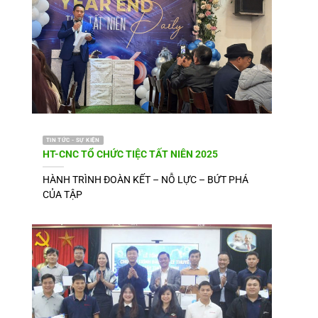
TIN TỨC - SỰ KIỆN
HT-CNC TỔ CHỨC TIỆC TẤT NIÊN 2025
HÀNH TRÌNH ĐOÀN KẾT – NỖ LỰC – BỨT PHÁ
CỦA TẬP