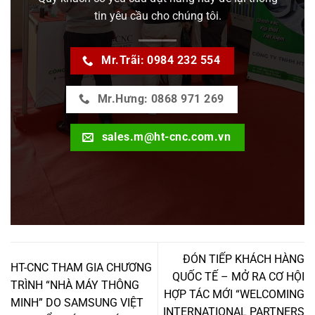
tin yêu cầu cho chúng tôi.
Mr.Trãi: 0984 232 554
Mr.Hưng: 0868 971 269
sales.m@ht-cnc.com.vn
ĐÓN TIẾP KHÁCH HÀNG
HT-CNC THAM GIA CHƯƠNG
QUỐC TẾ – MỞ RA CƠ HỘI
TRÌNH “NHÀ MÁY THÔNG
HỢP TÁC MỚI “WELCOMING
MINH” DO SAMSUNG VIỆT
INTERNATIONAL PARTNERS