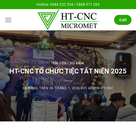
Chuyển
Hotline: 0984 232 554 / 0868 971 269
đến
nội
Call
dung
TIN TỨC - SỰ KIỆN
HT-CNC TỔ CHỨC TIỆC TẤT NIÊN 2025
ĐÃ ĐĂNG TRÊN
26 THÁNG 1, 2026
BỞI
ADMIN HT-CNC