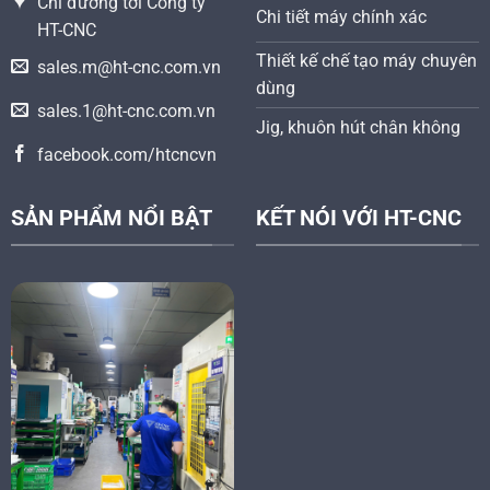
Chỉ đường tới Công ty
Chi tiết máy chính xác
HT-CNC
Thiết kế chế tạo máy chuyên
sales.m@ht-cnc.com.vn
dùng
sales.1@ht-cnc.com.vn
Jig, khuôn hút chân không
facebook.com/htcncvn
SẢN PHẨM NỔI BẬT
KẾT NÓI VỚI HT-CNC