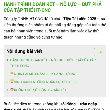
HÀNH TRÌNH ĐOÀN KẾT – NỖ LỰC – BỨT PHÁ
CỦA TẬP THỂ HT-CNC
Công ty TNHH HT-CNC đã tổ chức
Tiệc Tất niên 2025
– sự
kiện thường niên nhằm tri ân những đóng góp của toàn thể
cán bộ nhân viên trong suốt một năm làm việc đầy thử
thách nhưng cũng vô cùng tự hào.
Nội dung bài viết
HÀNH TRÌNH ĐOÀN KẾT – NỖ LỰC – BỨT PHÁ CỦA TẬP
THỂ HT-CNC
NHÌN LẠI MỘT NĂM 2025 ĐÁNG TỰ HÀO
VINH DANH NHỮNG NHÂN SỰ TIÊU BIỂU
KHÔNG KHÍ SÔI ĐỘNG & GẮN KẾT
Buổi tiệc diễn ra trong không khí
sôi động – tràn ngập