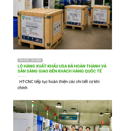
TIN TỨC - SỰ KIỆN
LÔ HÀNG XUẤT KHẨU USA ĐÃ HOÀN THÀNH VÀ
SẴN SÀNG GIAO ĐẾN KHÁCH HÀNG QUỐC TẾ
HT-CNC tiếp tục hoàn thiện các chi tiết cơ khí
chính