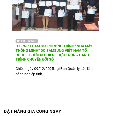
TIN TỨC - SỰ KIỆN
HT-CNC THAM GIA CHƯƠNG TRÌNH “NHÀ MÁY
THÔNG MINH” DO SAMSUNG VIỆT NAM TỔ
CHỨC – BƯỚC ĐI CHIẾN LƯỢC TRONG HÀNH
TRÌNH CHUYỂN ĐỔI SỐ
Chiều ngày 09/12/2025, tại Ban Quản lý các Khu
công nghiệp tỉnh
ĐẶT HÀNG GIA CÔNG NGAY