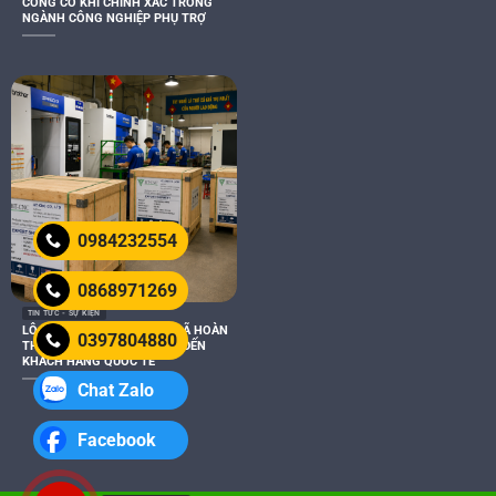
CÔNG CƠ KHÍ CHÍNH XÁC TRONG
NGÀNH CÔNG NGHIỆP PHỤ TRỢ
0984232554
0868971269
TIN TỨC - SỰ KIỆN
LÔ HÀNG XUẤT KHẨU USA ĐÃ HOÀN
0397804880
THÀNH VÀ SẴN SÀNG GIAO ĐẾN
KHÁCH HÀNG QUỐC TẾ
Chat Zalo
Facebook