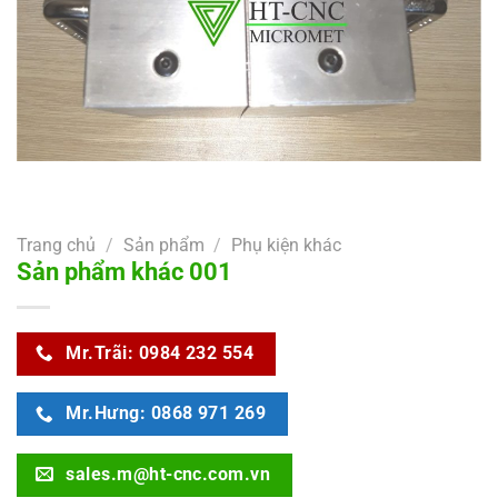
Trang chủ
/
Sản phẩm
/
Phụ kiện khác
Sản phẩm khác 001
Mr.Trãi: 0984 232 554
Mr.Hưng: 0868 971 269
sales.m@ht-cnc.com.vn