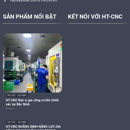
SẢN PHẨM NỔI BẬT
KẾT NÓI VỚI HT-CNC
TIN TỨC - SỰ KIỆN
HT-CNC Đơn vị gia công cơ khí chính
xác tại Bắc Ninh
TIN TỨC - SỰ KIỆN
HT-CNC KHẲNG ĐỊNH NĂNG LỰC GIA