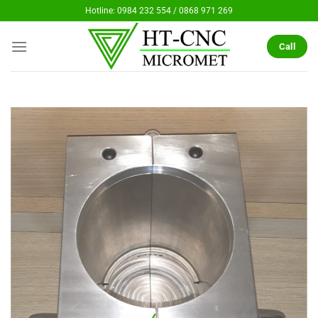
Chuyển
Hotline: 0984 232 554 / 0868 971 269
đến
nội
Call
dung