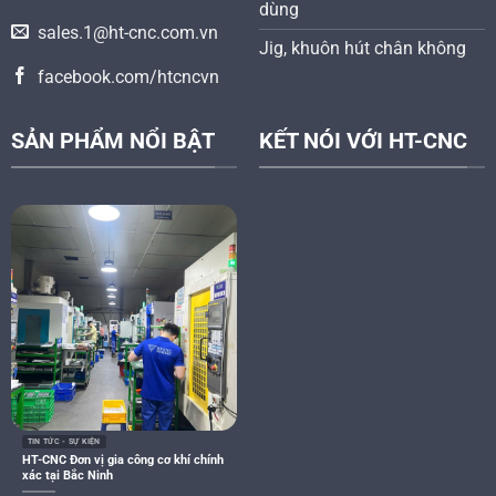
dùng
sales.1@ht-cnc.com.vn
Jig, khuôn hút chân không
facebook.com/htcncvn
SẢN PHẨM NỔI BẬT
KẾT NÓI VỚI HT-CNC
TIN TỨC - SỰ KIỆN
HT-CNC Đơn vị gia công cơ khí chính
xác tại Bắc Ninh