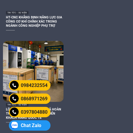
TIN TỨC - SỰ KIỆN
HT-CNC KHẲNG ĐỊNH NĂNG LỰC GIA
CÔNG CƠ KHÍ CHÍNH XÁC TRONG
NGÀNH CÔNG NGHIỆP PHỤ TRỢ
0984232554
0868971269
TIN TỨC - SỰ KIỆN
LÔ HÀNG XUẤT KHẨU USA ĐÃ HOÀN
0397804880
THÀNH VÀ SẴN SÀNG GIAO ĐẾN
KHÁCH HÀNG QUỐC TẾ
Chat Zalo