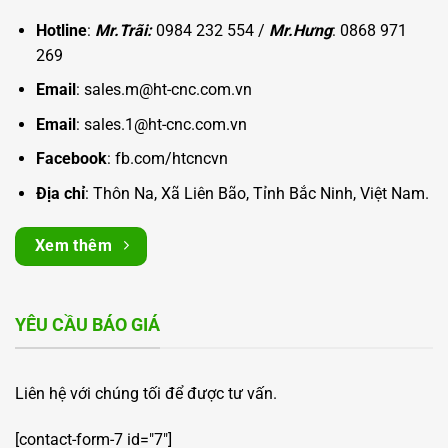
Hotline
:
Mr.Trãi:
0984 232 554 /
Mr.Hưng
: 0868 971
269
Email
: sales.m@ht-cnc.com.vn
Email
: sales.1@ht-cnc.com.vn
Facebook
:
fb.com/htcncvn
Địa chỉ
: Thôn Na, Xã Liên Bão, Tỉnh Bắc Ninh, Việt Nam.
Xem thêm
YÊU CẦU BÁO GIÁ
Liên hệ với chúng tối để được tư vấn.
[contact-form-7 id="7"]