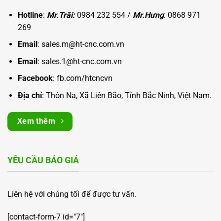
Hotline
:
Mr.Trãi:
0984 232 554 /
Mr.Hưng
: 0868 971
269
Email
: sales.m@ht-cnc.com.vn
Email
: sales.1@ht-cnc.com.vn
Facebook
:
fb.com/htcncvn
Địa chỉ
: Thôn Na, Xã Liên Bão, Tỉnh Bắc Ninh, Việt Nam.
Xem thêm
YÊU CẦU BÁO GIÁ
Liên hệ với chúng tối để được tư vấn.
[contact-form-7 id="7"]