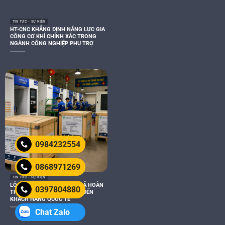
TIN TỨC - SỰ KIỆN
HT-CNC KHẲNG ĐỊNH NĂNG LỰC GIA
CÔNG CƠ KHÍ CHÍNH XÁC TRONG
NGÀNH CÔNG NGHIỆP PHỤ TRỢ
0984232554
0868971269
TIN TỨC - SỰ KIỆN
LÔ HÀNG XUẤT KHẨU USA ĐÃ HOÀN
0397804880
THÀNH VÀ SẴN SÀNG GIAO ĐẾN
KHÁCH HÀNG QUỐC TẾ
Chat Zalo