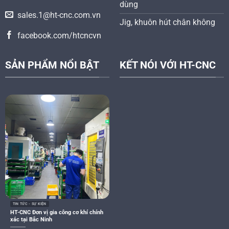
dùng
sales.1@ht-cnc.com.vn
Jig, khuôn hút chân không
facebook.com/htcncvn
SẢN PHẨM NỔI BẬT
KẾT NÓI VỚI HT-CNC
TIN TỨC - SỰ KIỆN
HT-CNC Đơn vị gia công cơ khí chính
xác tại Bắc Ninh