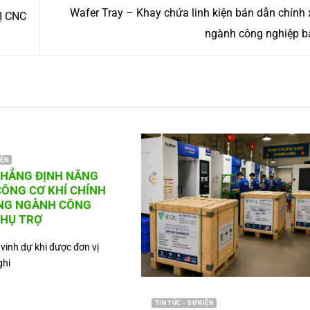
Wafer Tray – Khay chứa linh kiện bán dẫn chính
Ị CNC
ngành công nghiệp 
IỆN
KHẲNG ĐỊNH NĂNG
CÔNG CƠ KHÍ CHÍNH
NG NGÀNH CÔNG
PHỤ TRỢ
vinh dự khi được đơn vị
ghi
TIN TỨC - SỰ KIỆN