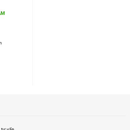
AM
n
 tư vấn.