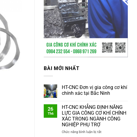
BÀI MỚI NHẤT
HT-CNC Đơn vị gia công cơ khí
chính xác tại Bắc Ninh
HT-CNC KHẲNG ĐỊNH NĂNG
26
LỰC GIA CÔNG CƠ KHÍ CHÍNH
Th6
XÁC TRONG NGÀNH CÔNG
NGHIỆP PHỤ TRỢ
ở
Chức năng bình luận bị tắt
HT-