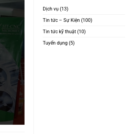
CƠ
TẤT
HỘI
Dịch vụ
(13)
NIÊN
HỢP
2025
TÁC
Tin tức – Sự Kiện
(100)
MỚI
“WELCOMING
Tin tức kỹ thuật
(10)
INTERNATIONAL
PARTNERS
–
Tuyển dụng
(5)
OPENING
NEW
OPPORTUNITIES
FOR
COOPERATION”