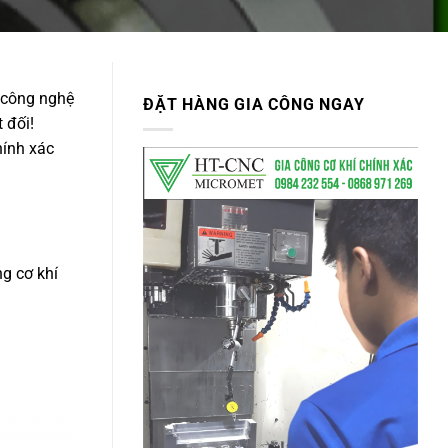
n công nghệ
ĐẶT HÀNG GIA CÔNG NGAY
 đối!
hính xác
g cơ khí