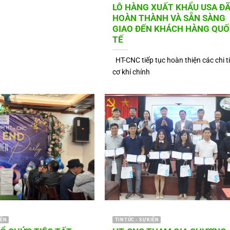
LÔ HÀNG XUẤT KHẨU USA Đ
HOÀN THÀNH VÀ SẴN SÀNG
GIAO ĐẾN KHÁCH HÀNG QUỐ
TẾ
HT-CNC tiếp tục hoàn thiện các chi ti
cơ khí chính
IỆN
TIN TỨC - SỰ KIỆN