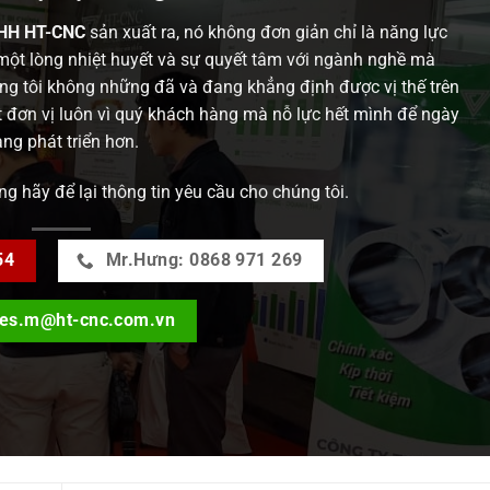
NHH HT-CNC
sản xuất ra, nó không đơn giản chỉ là năng lực
một lòng nhiệt huyết và sự quyết tâm với ngành nghề mà
úng tôi không những đã và đang khẳng định được vị thế trên
t đơn vị luôn vì quý khách hàng mà nỗ lực hết mình để ngày
ng phát triển hơn.
g hãy để lại thông tin yêu cầu cho chúng tôi.
54
Mr.Hưng: 0868 971 269
les.m@ht-cnc.com.vn