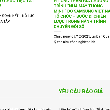
Ổ CHỨC TIỆC TẤT
HT-CNC THAM GIA CHƯƠNG
5
TRÌNH “NHÀ MÁY THÔNG
MINH” DO SAMSUNG VIỆT N
 ĐOÀN KẾT – NỖ LỰC –
TỔ CHỨC – BƯỚC ĐI CHIẾN
LƯỢC TRONG HÀNH TRÌNH
ỦA TẬP
CHUYỂN ĐỔI SỐ
Chiều ngày 09/12/2025, tại Ban Quả
lý các Khu công nghiệp tỉnh
YÊU CẦU BÁO GIÁ
cơ khí, chúng tôi chuyên gia
Liên hệ với chúng tối để được