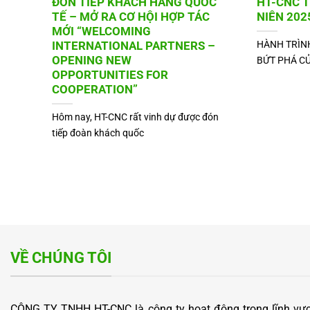
ĐÓN TIẾP KHÁCH HÀNG QUỐC
HT-CNC T
TẾ – MỞ RA CƠ HỘI HỢP TÁC
NIÊN 202
MỚI “WELCOMING
HÀNH TRÌNH
INTERNATIONAL PARTNERS –
OPENING NEW
BỨT PHÁ C
OPPORTUNITIES FOR
COOPERATION”
Hôm nay, HT-CNC rất vinh dự được đón
tiếp đoàn khách quốc
VỀ CHÚNG TÔI
CÔNG TY TNHH HT-CNC là công ty hoạt động trong lĩnh vực 