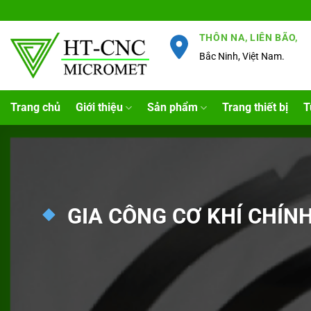
Chuyển
đến
THÔN NA, LIÊN BÃO,
nội
Bắc Ninh, Việt Nam.
dung
Trang chủ
Giới thiệu
Sản phẩm
Trang thiết bị
T
GIA CÔNG CƠ KHÍ CHÍN