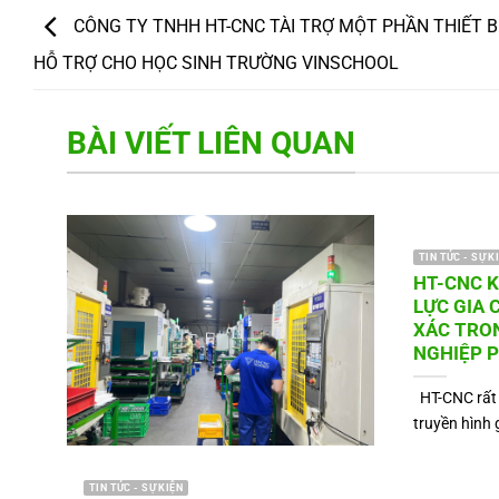
CÔNG TY TNHH HT-CNC TÀI TRỢ MỘT PHẦN THIẾT B
HỖ TRỢ CHO HỌC SINH TRƯỜNG VINSCHOOL
BÀI VIẾT LIÊN QUAN
TIN TỨC - SỰ K
HT-CNC 
LỰC GIA 
XÁC TRO
NGHIỆP 
HT-CNC rất 
truyền hình 
TIN TỨC - SỰ KIỆN