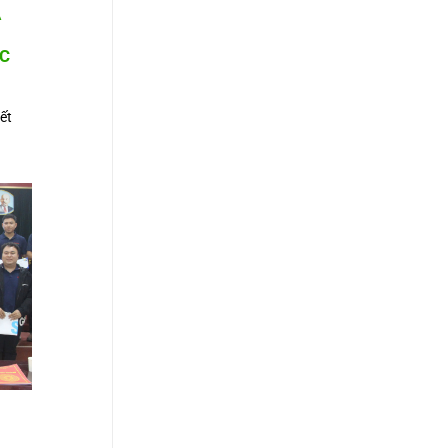
Ã
C
ết