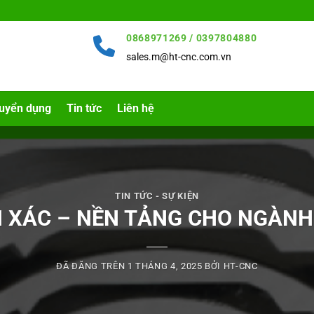
0868971269 / 0397804880
sales.m@ht-cnc.com.vn
uyển dụng
Tin tức
Liên hệ
TIN TỨC - SỰ KIỆN
H XÁC – NỀN TẢNG CHO NGÀN
ĐÃ ĐĂNG TRÊN
1 THÁNG 4, 2025
BỞI
HT-CNC