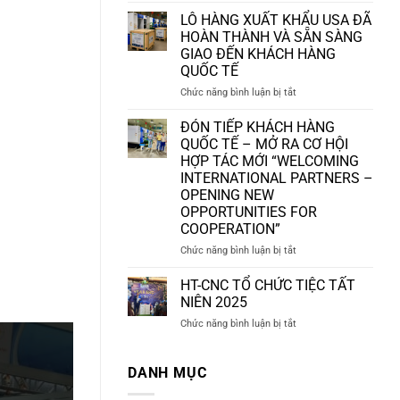
CNC
LÔ HÀNG XUẤT KHẨU USA ĐÃ
KHẲNG
HOÀN THÀNH VÀ SẴN SÀNG
ĐỊNH
GIAO ĐẾN KHÁCH HÀNG
NĂNG
QUỐC TẾ
LỰC
GIA
ở
Chức năng bình luận bị tắt
CÔNG
LÔ
CƠ
HÀNG
ĐÓN TIẾP KHÁCH HÀNG
KHÍ
XUẤT
QUỐC TẾ – MỞ RA CƠ HỘI
CHÍNH
KHẨU
HỢP TÁC MỚI “WELCOMING
XÁC
USA
INTERNATIONAL PARTNERS –
TRONG
ĐÃ
OPENING NEW
NGÀNH
HOÀN
OPPORTUNITIES FOR
CÔNG
THÀNH
COOPERATION”
NGHIỆP
VÀ
PHỤ
SẴN
ở
Chức năng bình luận bị tắt
TRỢ
SÀNG
ĐÓN
GIAO
TIẾP
HT-CNC TỔ CHỨC TIỆC TẤT
ĐẾN
KHÁCH
NIÊN 2025
KHÁCH
HÀNG
HÀNG
ở
Chức năng bình luận bị tắt
QUỐC
QUỐC
HT-
TẾ
TẾ
CNC
–
TỔ
DANH MỤC
MỞ
CHỨC
RA
TIỆC